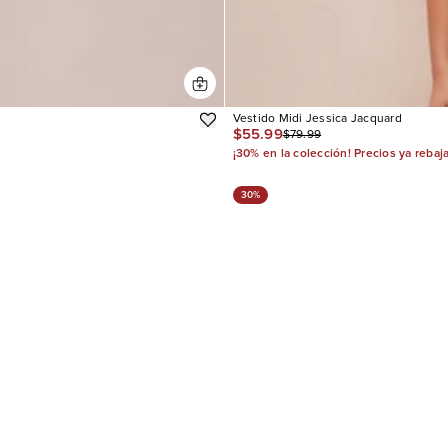
Vestido Midi Jessica Jacquard
$55.99
$79.99
¡30% en la colección! Precios ya rebaj
30%