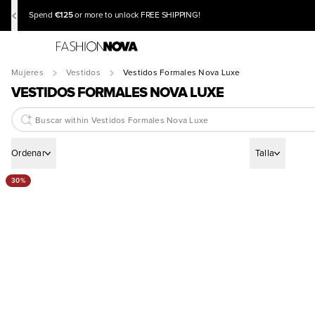
€125
Spend
or more to unlock FREE SHIPPING!
Mujeres
Vestidos
Vestidos Formales Nova Luxe
VESTIDOS FORMALES NOVA LUXE
Ordenar
Talla
30%