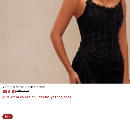
Vestido Sarah Lace Corset
$83.99
$119.99
¡30% en la colección! Precios ya rebajados
30%