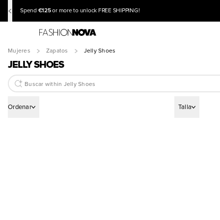
€125
Spend
or more to unlock FREE SHIPPING!
Mujeres
Zapatos
Jelly Shoes
JELLY SHOES
Ordenar
Talla