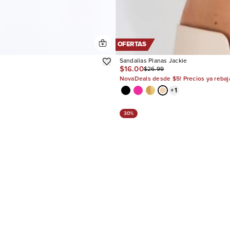
OFERTAS
Sandalias Planas Jackie
$16.00
$26.99
NovaDeals desde $5! Precios ya reba
+
1
30%