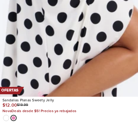
OFERTAS
Sandalias Planas Sweety Jelly
$12.00
$19.99
NovaDeals desde $5! Precios ya rebajados