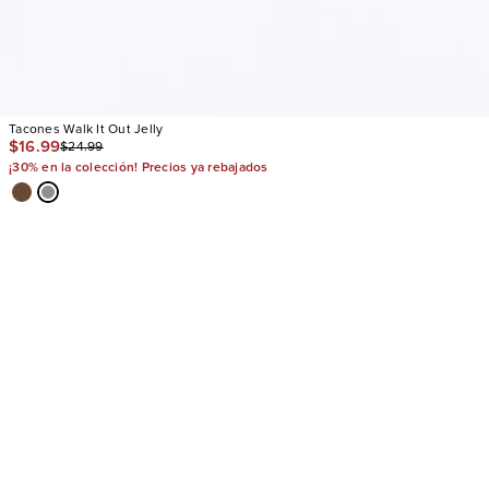
Tacones Walk It Out Jelly
$16.99
$24.99
¡30% en la colección! Precios ya rebajados