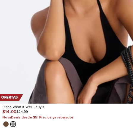
OFERTAS
Plano Wear It Well Jelly s
$14.00
$24.99
NovaDeals desde $5! Precios ya rebajados