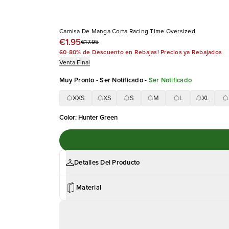
Camisa De Manga Corta Racing Time Oversized
€1.95
€17.95
60-80% de Descuento en Rebajas! Precios ya Rebajados
Venta Final
Muy Pronto - Ser Notificado
-
Ser Notificado
XXS
XS
S
M
L
XL
Color
:
Hunter Green
Detalles Del Producto
Material