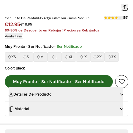
(
19
)
Conjunto De Pantal&#243;n Glamour Game Sequin
€12.95
€48.95
60-80% de Descuento en Rebajas! Precios ya Rebajados
Venta Final
Muy Pronto - Ser Notificado
-
Ser Notificado
XS
S
M
L
XL
1X
2X
3X
Color
:
Black
Muy Pronto - Ser Notificado - Ser Notificado
Detalles Del Producto
Material