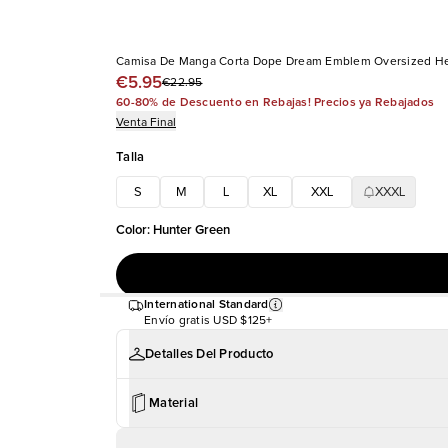
Camisa De Manga Corta Dope Dream Emblem Oversized H
€5.95
€22.95
60-80% de Descuento en Rebajas! Precios ya Rebajados
Venta Final
Talla
S
M
L
XL
XXL
XXXL
Color
:
Hunter Green
International Standard
Envío gratis
USD $125+
Detalles Del Producto
Material