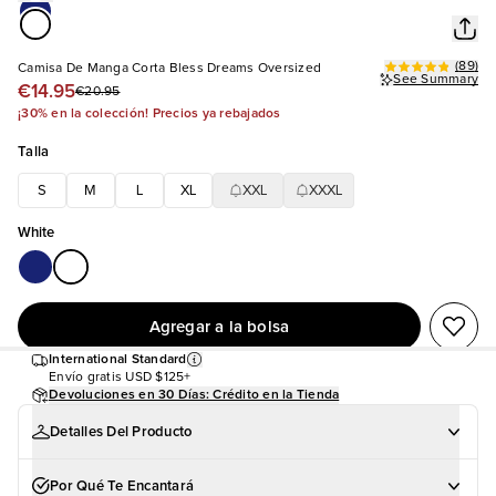
(
89
)
Camisa De Manga Corta Bless Dreams Oversized
See Summary
€14.95
€20.95
¡30% en la colección! Precios ya rebajados
Talla
S
M
L
XL
XXL
XXXL
White
Agregar a la bolsa
International Standard
Envío gratis
USD $125+
Devoluciones en 30 Días: Crédito en la Tienda
Detalles Del Producto
Por Qué Te Encantará