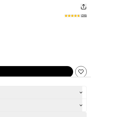
(
36
)