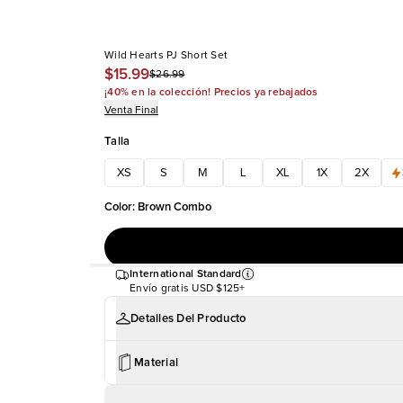
Wild Hearts PJ Short Set
$15.99
$26.99
¡40% en la colección! Precios ya rebajados
Venta Final
Talla
XS
S
M
L
XL
1X
2X
Color
:
Brown Combo
International Standard
Envío gratis
USD $125+
Detalles Del Producto
Material