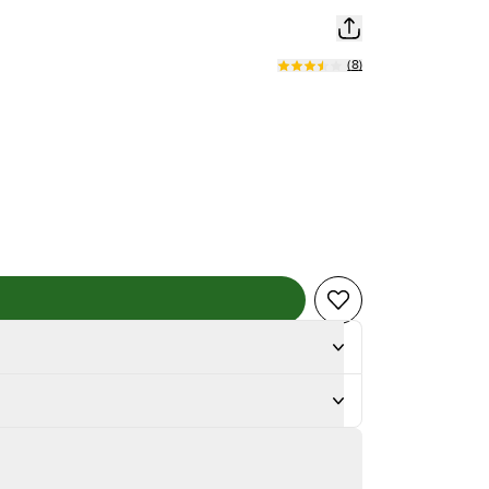
(
8
)