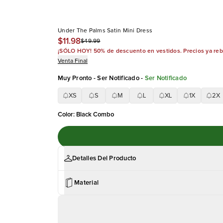
Under The Palms Satin Mini Dress
$11.98
$49.99
¡SÓLO HOY! 50% de descuento en vestidos. Precios ya re
Venta Final
Muy Pronto - Ser Notificado
-
Ser Notificado
XS
S
M
L
XL
1X
2X
Color
:
Black Combo
Detalles Del Producto
Material