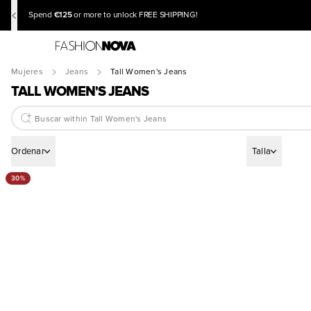
€125
Spend
or more to unlock FREE SHIPPING!
Mujeres
Jeans
Tall Women's Jeans
TALL WOMEN'S JEANS
Ordenar
Talla
30%