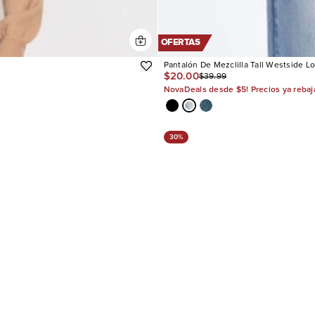
OFERTAS
Pantalón De Mezclilla Tall Westside L
$20.00
$39.99
NovaDeals desde $5! Precios ya reba
30%