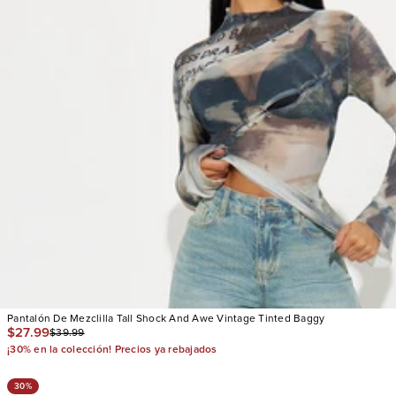
Pantalón De Mezclilla Tall Shock And Awe Vintage Tinted Baggy
$27.99
$39.99
¡30% en la colección! Precios ya rebajados
30%