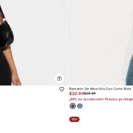
Pantalón De Mezclilla Con Corte Bota T
$20.99
$29.99
¡30% en la colección! Precios ya rebaj
30%