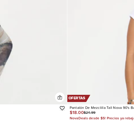
OFERTAS
Pantalón De Mezclilla Tall Nova 90's 
$18.00
$24.99
NovaDeals desde $5! Precios ya reba