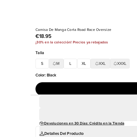
Camisa De Manga Corta Road Race Oversize
€18.95
¡30% en la colección! Precios ya rebajados
Talla
S
M
L
XL
XXL
XXXL
Color
:
Black
Devoluciones en 30 Días: Crédito en la Tienda
Detalles Del Producto