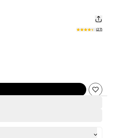
(
27
)