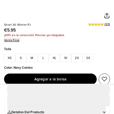
(
33
)
Short All Winter PJ
€5.95
¡40% en la colección! Precios ya rebajados
Venta Final
Talla
XS
S
M
L
XL
1X
2X
3X
Color
:
Navy Combo
Agregar a la bolsa
Detalles Del Producto