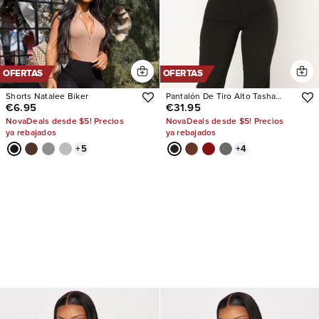
OFERTAS
OFERTAS
Shorts Natalee Biker
Pantalón De Tiro Alto Tasha
€6.95
€31.95
Dressy
NovaDeals desde $5! Precios
NovaDeals desde $5! Precios
ya rebajados
ya rebajados
+
5
+
4