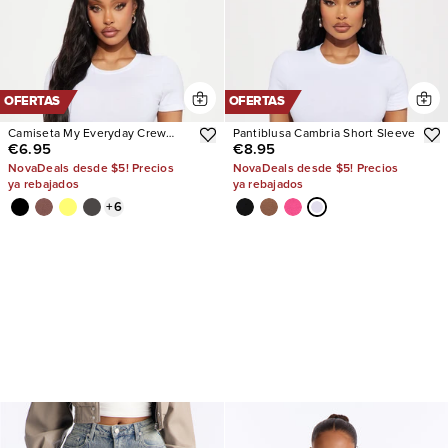
OFERTAS
OFERTAS
Camiseta My Everyday Crew
Pantiblusa Cambria Short Sleeve
€6.95
€8.95
Neck
NovaDeals desde $5! Precios
NovaDeals desde $5! Precios
ya rebajados
ya rebajados
+
6