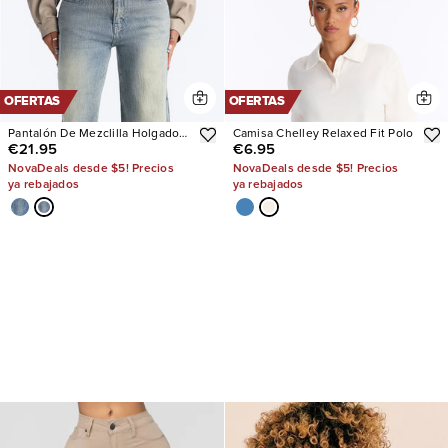
OFERTAS
OFERTAS
Pantalón De Mezclilla Holgado
Camisa Chelley Relaxed Fit Polo
€21.95
€6.95
Next Chapter Baggy
NovaDeals desde $5! Precios
NovaDeals desde $5! Precios
ya rebajados
ya rebajados