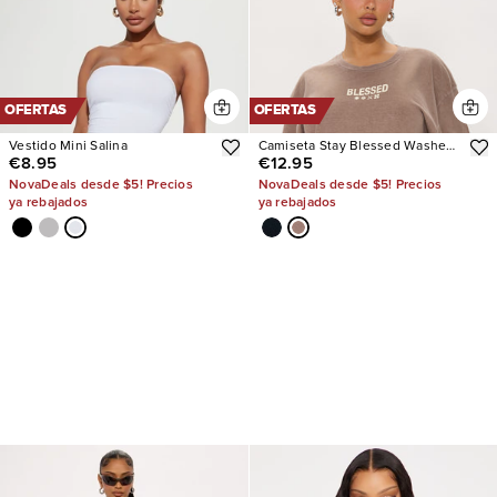
OFERTAS
OFERTAS
Vestido Mini Salina
Camiseta Stay Blessed Washed
€8.95
€12.95
Oversized
NovaDeals desde $5! Precios
NovaDeals desde $5! Precios
ya rebajados
ya rebajados