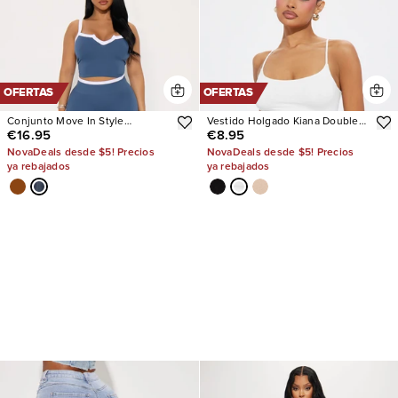
OFERTAS
OFERTAS
Conjunto Move In Style
Vestido Holgado Kiana Double
€16.95
€8.95
Seamless Legging
Lined Jersey
NovaDeals desde $5! Precios
NovaDeals desde $5! Precios
ya rebajados
ya rebajados