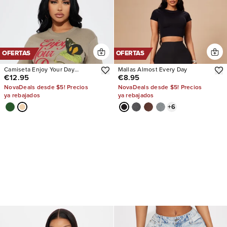
OFERTAS
OFERTAS
Camiseta Enjoy Your Day
Mallas Almost Every Day
€12.95
€8.95
Graphic
NovaDeals desde $5! Precios
NovaDeals desde $5! Precios
ya rebajados
ya rebajados
+
6