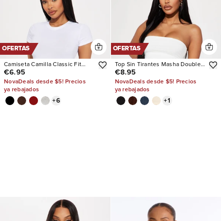
OFERTAS
OFERTAS
Camiseta Camilla Classic Fit
Top Sin Tirantes Masha Double
€6.95
€8.95
Crew Neck
Lined Ribbed
NovaDeals desde $5! Precios
NovaDeals desde $5! Precios
ya rebajados
ya rebajados
+
6
+
1