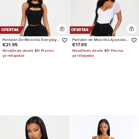
OFERTAS
OFERTAS
Pantalón De Mezclilla Everyday
Pantalón de Mezclilla Ajustado
€21.95
€17.95
Basic Straight Leg Denim
Tiro Alto Con Stretch Decker
Ripped
NovaDeals desde $5! Precios
NovaDeals desde $5! Precios
ya rebajados
ya rebajados