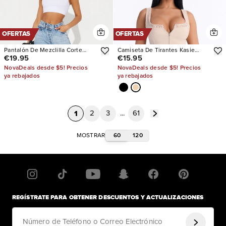
OFERTAS
OFERTAS
Pantalón De Mezclilla Corte
Camiseta De Tirantes Kasie
€19.95
€15.95
Recto Criss Crossed
Ruffle Trim
NovaDeals desde $5! Precios
NovaDeals desde $5! Precios
ya rebajados
ya rebajados
1
2
3
...
61
60
120
MOSTRAR
REGÍSTRATE PARA OBTENER DESCUENTOS Y ACTUALIZACIONES
Número de Teléfono o Correo Electrónico