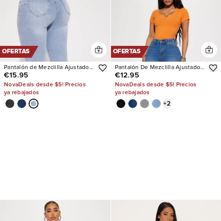
OFERTAS
OFERTAS
Pantalón de Mezclilla Ajustado
Pantalón De Mezclilla Ajustado
€15.95
€12.95
Tiro Alto Con Stretch San Diego
Con Stretch Vibe Check Curvy
Sculpting
NovaDeals desde $5! Precios
NovaDeals desde $5! Precios
ya rebajados
ya rebajados
+
2