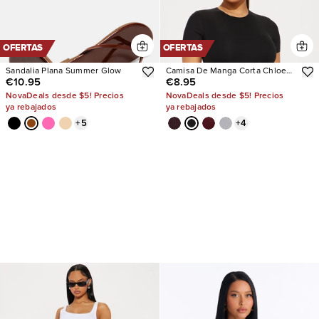
OFERTAS
OFERTAS
Sandalia Plana Summer Glow
Camisa De Manga Corta Chloe
€10.95
€8.95
Crew Neck
NovaDeals desde $5! Precios
NovaDeals desde $5! Precios
ya rebajados
ya rebajados
+
5
+
4