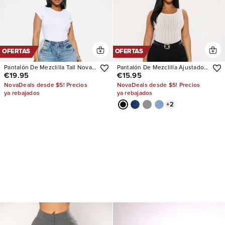
OFERTAS
OFERTAS
Pantalón De Mezclilla Tall Nova
Pantalón De Mezclilla Ajustado
€19.95
€15.95
90's Baby Basic Stretch Wide
Con Stretch Vibe Check Curvy
Leg
NovaDeals desde $5! Precios
NovaDeals desde $5! Precios
ya rebajados
ya rebajados
+
2