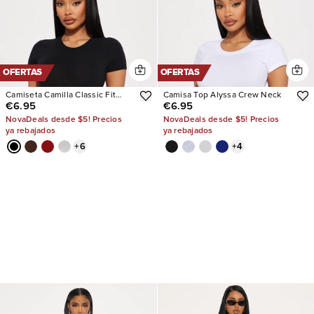
OFERTAS
OFERTAS
Camiseta Camilla Classic Fit
Camisa Top Alyssa Crew Neck
€6.95
€6.95
Crew Neck
NovaDeals desde $5! Precios
NovaDeals desde $5! Precios
ya rebajados
ya rebajados
+
6
+
4