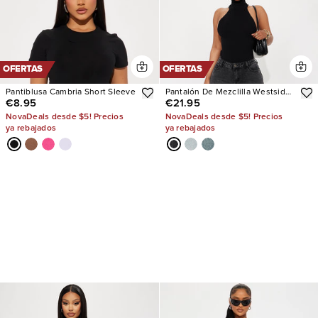
OFERTAS
OFERTAS
Pantiblusa Cambria Short Sleeve
Pantalón De Mezclilla Westside
€8.95
€21.95
Low Rise Wide Leg
NovaDeals desde $5! Precios
NovaDeals desde $5! Precios
ya rebajados
ya rebajados