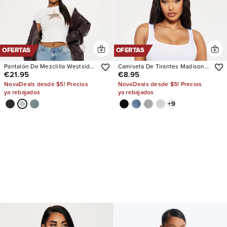
OFERTAS
OFERTAS
Pantalón De Mezclilla Westside
Camiseta De Tirantes Madison
€21.95
€8.95
Low Rise Wide Leg
Basic Square Neck
NovaDeals desde $5! Precios
NovaDeals desde $5! Precios
ya rebajados
ya rebajados
+
9