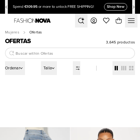
€109.95
Shop New
Spend
or more to unlock FREE SHIPPING!
Mujeres
Ofertas
OFERTAS
3,645 productos
Ordenar
Talla