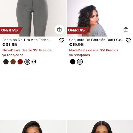
OFERTAS
OFERTAS
Pantalón De Tiro Alto Tasha
Conjunto De Pantalón Don't Get
€31.95
€19.95
Dressy
This Twisted Short Sleeve
NovaDeals desde $5! Precios
NovaDeals desde $5! Precios
ya rebajados
ya rebajados
+
4