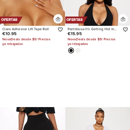
OFERTAS
OFERTAS
Claro Adhesive Lift Tape Roll
Pantiblusa It's Getting Hot In
€10.95
€15.95
Here
NovaDeals desde $5! Precios
NovaDeals desde $5! Precios
ya rebajados
ya rebajados