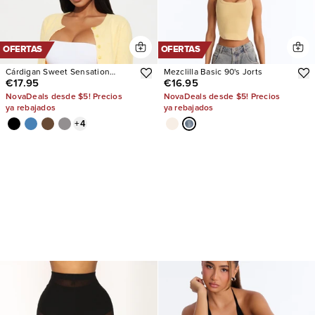
OFERTAS
OFERTAS
Cárdigan Sweet Sensation
Mezclilla Basic 90's Jorts
€17.95
€16.95
Cropped
NovaDeals desde $5! Precios
NovaDeals desde $5! Precios
ya rebajados
ya rebajados
+
4