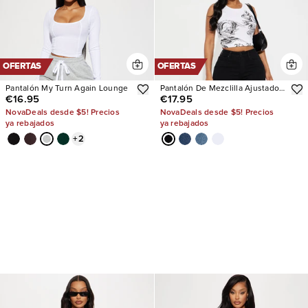
OFERTAS
OFERTAS
Pantalón My Turn Again Lounge
Pantalón De Mezclilla Ajustado
€16.95
€17.95
Con Stretch Tall Vibe Check
Curvy
NovaDeals desde $5! Precios
NovaDeals desde $5! Precios
ya rebajados
ya rebajados
+
2