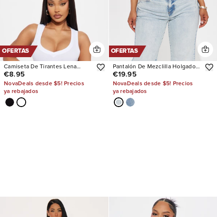
OFERTAS
OFERTAS
Camiseta De Tirantes Lena
Pantalón De Mezclilla Holgado
€8.95
€19.95
Ribbed V Neck
Mellow Moments Low Rise
NovaDeals desde $5! Precios
NovaDeals desde $5! Precios
ya rebajados
ya rebajados