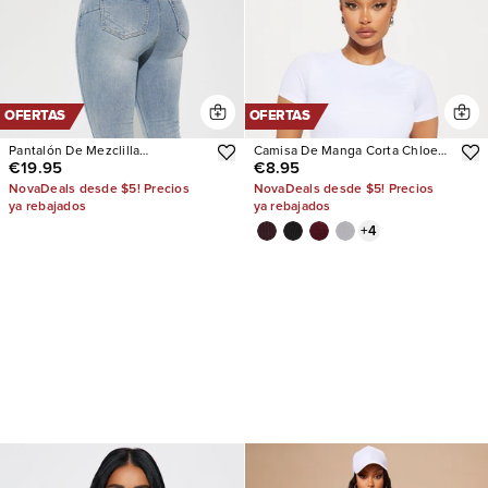
OFERTAS
OFERTAS
Pantalón De Mezclilla
Camisa De Manga Corta Chloe
€19.95
€8.95
Acampanado Con Stretch San
Crew Neck
Diego Sculpting
NovaDeals desde $5! Precios
NovaDeals desde $5! Precios
ya rebajados
ya rebajados
+
4