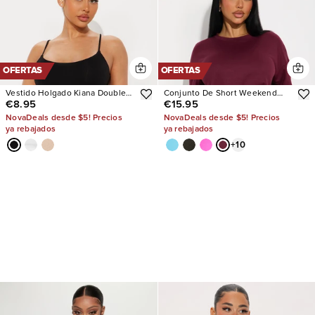
OFERTAS
OFERTAS
Vestido Holgado Kiana Double
Conjunto De Short Weekend
€8.95
€15.95
Lined Jersey
Vibes
NovaDeals desde $5! Precios
NovaDeals desde $5! Precios
ya rebajados
ya rebajados
+
10