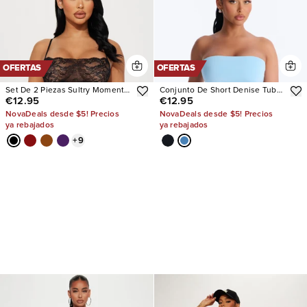
OFERTAS
OFERTAS
Set De 2 Piezas Sultry Moments
Conjunto De Short Denise Tube
€12.95
€12.95
Lace
Top
NovaDeals desde $5! Precios
NovaDeals desde $5! Precios
ya rebajados
ya rebajados
+
9