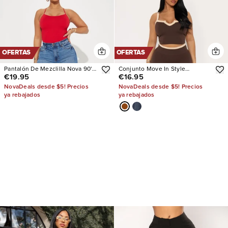
OFERTAS
OFERTAS
Pantalón De Mezclilla Nova 90's
Conjunto Move In Style
€19.95
€16.95
Baby Basic Stretch Wide Leg
Seamless Legging
NovaDeals desde $5! Precios
NovaDeals desde $5! Precios
ya rebajados
ya rebajados