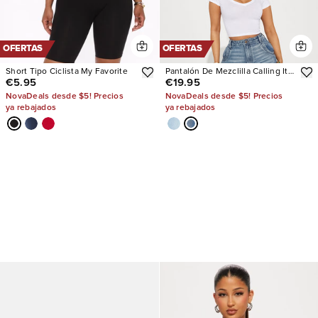
OFERTAS
OFERTAS
Short Tipo Ciclista My Favorite
Pantalón De Mezclilla Calling It
€5.95
€19.95
Off Baggy
NovaDeals desde $5! Precios
NovaDeals desde $5! Precios
ya rebajados
ya rebajados