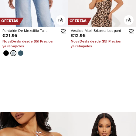
OFERTAS
OFERTAS
Pantalón De Mezclilla Tall
Vestido Maxi Brianna Leopard
€21.95
€12.95
Westside Low Rise Wide Leg
NovaDeals desde $5! Precios
NovaDeals desde $5! Precios
ya rebajados
ya rebajados