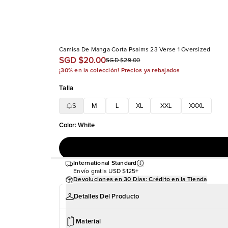
Camisa De Manga Corta Psalms 23 Verse 1 Oversized
SGD $20.00
SGD $29.00
¡30% en la colección! Precios ya rebajados
Talla
S
M
L
XL
XXL
XXXL
Color
:
White
International Standard
Envío gratis
USD $125+
Devoluciones en 30 Días: Crédito en la Tienda
Detalles Del Producto
Material