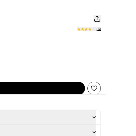
(
6
)