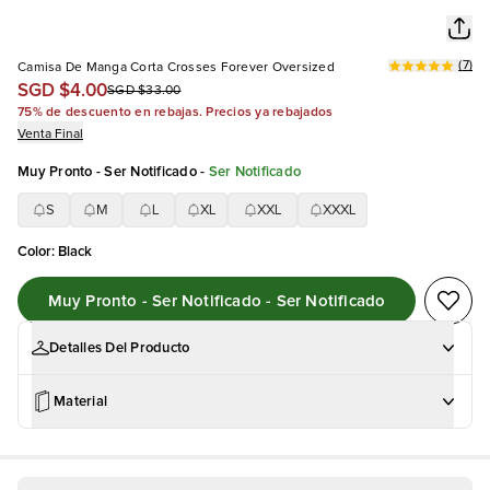
(
7
)
Camisa De Manga Corta Crosses Forever Oversized
SGD $4.00
SGD $33.00
75% de descuento en rebajas. Precios ya rebajados
Venta Final
Muy Pronto - Ser Notificado
-
Ser Notificado
S
M
L
XL
XXL
XXXL
Color
:
Black
Muy Pronto - Ser Notificado - Ser Notificado
Detalles Del Producto
Material