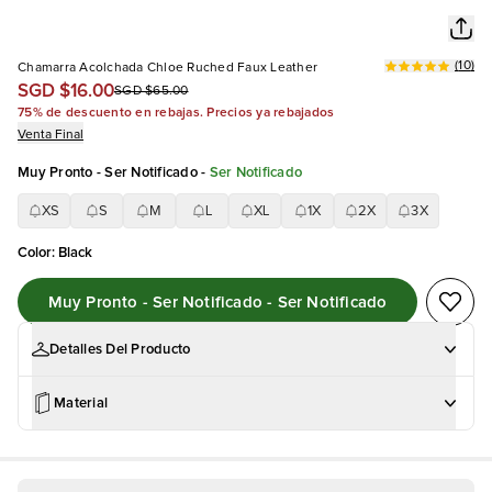
(
10
)
Chamarra Acolchada Chloe Ruched Faux Leather
SGD $16.00
SGD $65.00
75% de descuento en rebajas. Precios ya rebajados
Venta Final
Muy Pronto - Ser Notificado
-
Ser Notificado
XS
S
M
L
XL
1X
2X
3X
Color
:
Black
Muy Pronto - Ser Notificado - Ser Notificado
Detalles Del Producto
Material