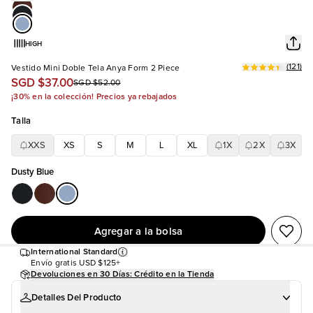
HIGH
(
121
)
Vestido Mini Doble Tela Anya Form 2 Piece
SGD $37.00
SGD $52.00
¡30% en la colección! Precios ya rebajados
Talla
XXS
XS
S
M
L
XL
1X
2X
3X
Dusty Blue
Agregar a la bolsa
International Standard
Envío gratis
USD $125+
Devoluciones en 30 Días: Crédito en la Tienda
Detalles Del Producto