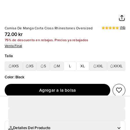
(
16
)
Camisa De Manga Corta Cross Rhinestones Oversized
72.00 kr
75% de descuento en rebajas. Precios ya rebajados
Venta Final
Talla
XXS
XS
S
M
L
XL
XXL
XXXL
Color
:
Black
Agregar a la bolsa
Detalles Del Producto