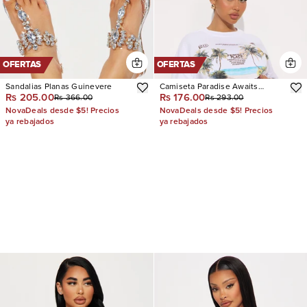
OFERTAS
OFERTAS
Sandalias Planas Guinevere
Camiseta Paradise Awaits
Rs 205.00
Rs 176.00
Rs 366.00
Rs 293.00
Washed
NovaDeals desde $5! Precios
NovaDeals desde $5! Precios
ya rebajados
ya rebajados