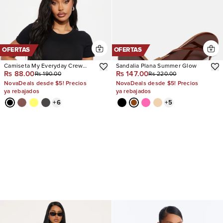
OFERTAS
OFERTAS
Camiseta My Everyday Crew
Sandalia Plana Summer Glow
Rs 88.00
Rs 147.00
Rs 190.00
Rs 220.00
Neck
NovaDeals desde $5! Precios
NovaDeals desde $5! Precios
ya rebajados
ya rebajados
+
6
+
5