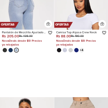
OFERTAS
OFERTAS
Pantalón de Mezclilla Ajustado
Camisa Top Alyssa Crew Neck
Rs 205.00
Rs 88.00
Rs 439.00
Rs 190.00
Tiro Alto Con Stretch San Diego
Sculpting
NovaDeals desde $5! Precios
NovaDeals desde $5! Precios
ya rebajados
ya rebajados
+
4