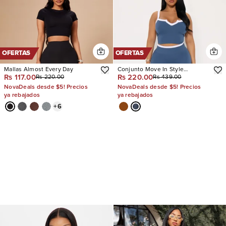
OFERTAS
OFERTAS
Mallas Almost Every Day
Conjunto Move In Style
Rs 117.00
Rs 220.00
Rs 220.00
Rs 439.00
Seamless Legging
NovaDeals desde $5! Precios
NovaDeals desde $5! Precios
ya rebajados
ya rebajados
+
6