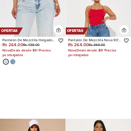
OFERTAS
OFERTAS
Pantalón De Mezclilla Holgado
Pantalón De Mezclilla Nova 90's
Rs 264.00
Rs 264.00
Rs 439.00
Rs 366.00
Mellow Moments Low Rise
Baby Basic Stretch Wide Leg
NovaDeals desde $5! Precios
NovaDeals desde $5! Precios
ya rebajados
ya rebajados