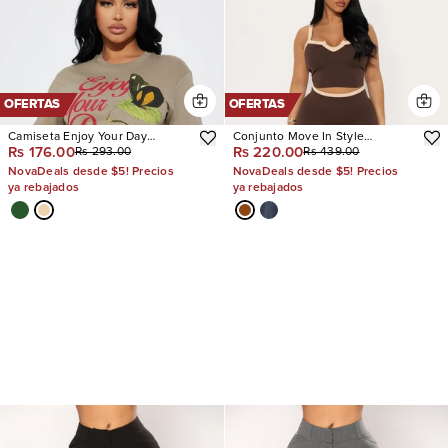
OFERTAS
OFERTAS
Camiseta Enjoy Your Day
Conjunto Move In Style
Rs 176.00
Rs 220.00
Rs 293.00
Rs 439.00
Graphic
Seamless Legging
NovaDeals desde $5! Precios
NovaDeals desde $5! Precios
ya rebajados
ya rebajados