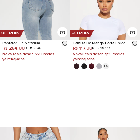
OFERTAS
OFERTAS
Pantalón De Mezclilla
Camisa De Manga Corta Chloe
Rs 264.00
Rs 117.00
Rs 512.00
Rs 249.00
Acampanado Con Stretch San
Crew Neck
Diego Sculpting
NovaDeals desde $5! Precios
NovaDeals desde $5! Precios
ya rebajados
ya rebajados
+
4