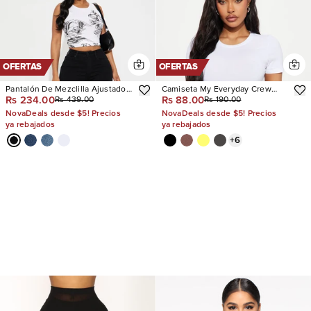
OFERTAS
OFERTAS
Pantalón De Mezclilla Ajustado
Camiseta My Everyday Crew
Rs 234.00
Rs 88.00
Rs 439.00
Rs 190.00
Con Stretch Tall Vibe Check
Neck
Curvy
NovaDeals desde $5! Precios
NovaDeals desde $5! Precios
ya rebajados
ya rebajados
+
6