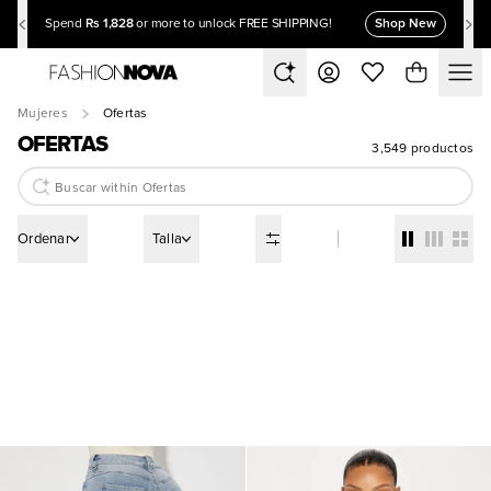
Rs 1,828
Shop New
Spend
or more to unlock FREE SHIPPING!
Mujeres
Ofertas
OFERTAS
3,549 productos
Ordenar
Talla