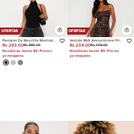
OFERTAS
OFERTAS
Pantalón De Mezclilla Westside
Vestido Midi Amina Animal Print
Rs 293.00
Rs 234.00
Rs 585.00
Rs 439.00
Low Rise Wide Leg
Mesh Flocked
NovaDeals desde $5! Precios
NovaDeals desde $5! Precios
ya rebajados
ya rebajados