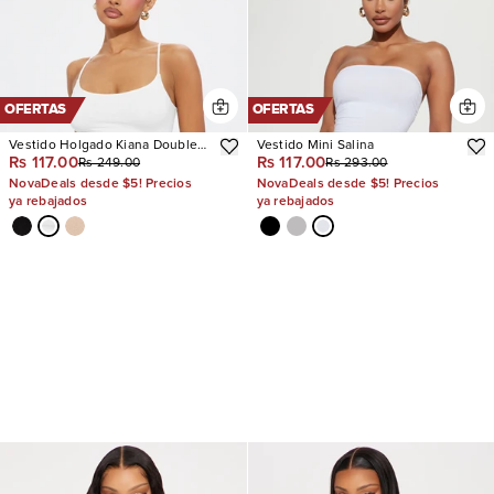
OFERTAS
OFERTAS
Vestido Holgado Kiana Double
Vestido Mini Salina
Rs 117.00
Rs 117.00
Rs 249.00
Rs 293.00
Lined Jersey
NovaDeals desde $5! Precios
NovaDeals desde $5! Precios
ya rebajados
ya rebajados