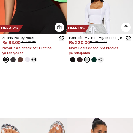
OFERTAS
OFERTAS
Shorts Hailey Biker
Pantalón My Turn Again Lounge
Rs 88.00
Rs 220.00
Rs 176.00
Rs 366.00
NovaDeals desde $5! Precios
NovaDeals desde $5! Precios
ya rebajados
ya rebajados
+
4
+
2