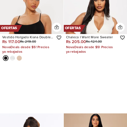
OFERTAS
OFERTAS
Vestido Holgado Kiana Double
Chaleco I Want More Sweater
Rs 117.00
Rs 205.00
Rs 249.00
Rs 424.00
Lined Jersey
NovaDeals desde $5! Precios
NovaDeals desde $5! Precios
ya rebajados
ya rebajados