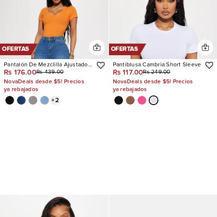
OFERTAS
OFERTAS
Pantalón De Mezclilla Ajustado
Pantiblusa Cambria Short Sleeve
Rs 176.00
Rs 117.00
Rs 439.00
Rs 249.00
Con Stretch Vibe Check Curvy
NovaDeals desde $5! Precios
NovaDeals desde $5! Precios
ya rebajados
ya rebajados
+
2