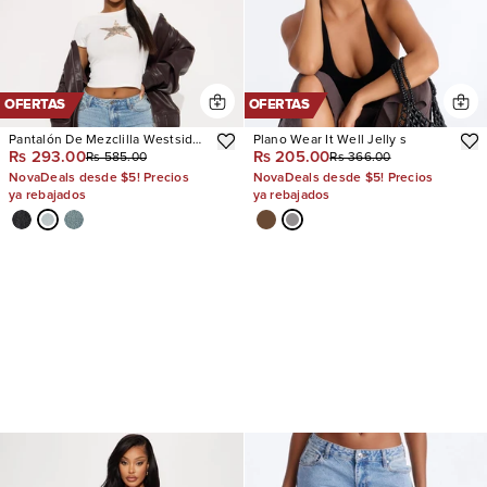
OFERTAS
OFERTAS
Pantalón De Mezclilla Westside
Plano Wear It Well Jelly s
Rs 293.00
Rs 205.00
Rs 585.00
Rs 366.00
Low Rise Wide Leg
NovaDeals desde $5! Precios
NovaDeals desde $5! Precios
ya rebajados
ya rebajados