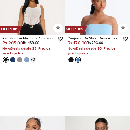
OFERTAS
OFERTAS
Pantalón De Mezclilla Ajustado
Conjunto De Short Denise Tube
Rs 205.00
Rs 176.00
Rs 439.00
Rs 293.00
Con Stretch Vibe Check Curvy
Top
NovaDeals desde $5! Precios
NovaDeals desde $5! Precios
ya rebajados
ya rebajados
+
2