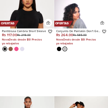
OFERTAS
OFERTAS
Pantiblusa Cambria Short Sleeve
Conjunto De Pantalón Don't Get
Rs 117.00
Rs 264.00
Rs 249.00
Rs 585.00
This Twisted Short Sleeve
NovaDeals desde $5! Precios
NovaDeals desde $5! Precios
ya rebajados
ya rebajados