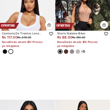
OFERTAS
OFERTAS
Camiseta De Tirantes Lena
Shorts Natalee Biker
Rs 117.00
Rs 88.00
Rs 249.00
Rs 190.00
Ribbed V Neck
NovaDeals desde $5! Precios
NovaDeals desde $5! Precios
ya rebajados
ya rebajados
+
5