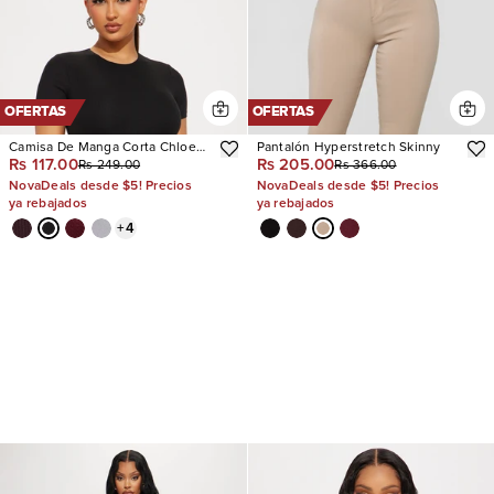
OFERTAS
OFERTAS
Camisa De Manga Corta Chloe
Pantalón Hyperstretch Skinny
Rs 117.00
Rs 205.00
Rs 249.00
Rs 366.00
Crew Neck
NovaDeals desde $5! Precios
NovaDeals desde $5! Precios
ya rebajados
ya rebajados
+
4