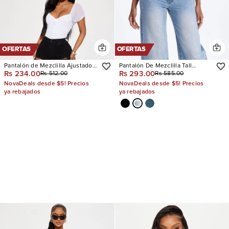
OFERTAS
OFERTAS
Pantalón de Mezclilla Ajustado
Pantalón De Mezclilla Tall
Rs 234.00
Rs 293.00
Rs 512.00
Rs 585.00
Tiro Alto Con Stretch Decker
Westside Low Rise Wide Leg
Ripped
NovaDeals desde $5! Precios
NovaDeals desde $5! Precios
ya rebajados
ya rebajados