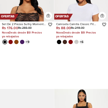
OFERTAS
OFERTAS
Set De 2 Piezas Sultry Moments
Camiseta Camilla Classic Fit
Rs 176.00
Rs 88.00
Rs 293.00
Rs 249.00
Lace
Crew Neck
NovaDeals desde $5! Precios
NovaDeals desde $5! Precios
ya rebajados
ya rebajados
+
9
+
6