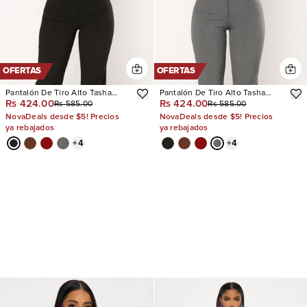
OFERTAS
OFERTAS
Pantalón De Tiro Alto Tasha
Pantalón De Tiro Alto Tasha
Rs 424.00
Rs 424.00
Rs 585.00
Rs 585.00
Dressy
Dressy
NovaDeals desde $5! Precios
NovaDeals desde $5! Precios
ya rebajados
ya rebajados
+
4
+
4