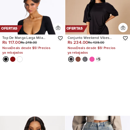
OFERTAS
OFERTAS
Top De Manga Larga Mila
Conjunto Weekend Vibes
Rs 117.00
Rs 234.00
Rs 249.00
Rs 439.00
Surplice
Legging
NovaDeals desde $5! Precios
NovaDeals desde $5! Precios
ya rebajados
ya rebajados
+
5