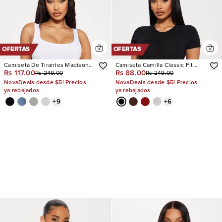
OFERTAS
OFERTAS
Camiseta De Tirantes Madison
Camiseta Camilla Classic Fit
Rs 117.00
Rs 88.00
Rs 249.00
Rs 249.00
Basic Square Neck
Crew Neck
NovaDeals desde $5! Precios
NovaDeals desde $5! Precios
ya rebajados
ya rebajados
+
9
+
6