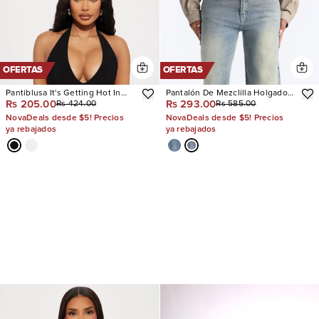
OFERTAS
OFERTAS
Pantiblusa It's Getting Hot In
Pantalón De Mezclilla Holgado
Rs 205.00
Rs 293.00
Rs 424.00
Rs 585.00
Here
Next Chapter Baggy
NovaDeals desde $5! Precios
NovaDeals desde $5! Precios
ya rebajados
ya rebajados