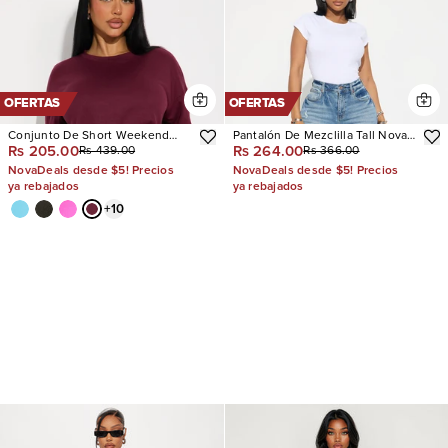
OFERTAS
OFERTAS
Conjunto De Short Weekend
Pantalón De Mezclilla Tall Nova
Rs 205.00
Rs 264.00
Rs 439.00
Rs 366.00
Vibes
90's Baby Basic Stretch Wide
Leg
NovaDeals desde $5! Precios
NovaDeals desde $5! Precios
ya rebajados
ya rebajados
+
10