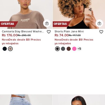
OFERTAS
OFERTAS
Camiseta Stay Blessed Washed
Shorts Plain Jane Mini
Rs 176.00
Rs 74.00
Rs 293.00
Rs 147.00
Oversized
NovaDeals desde $5! Precios
NovaDeals desde $5! Precios
ya rebajados
ya rebajados
+
5