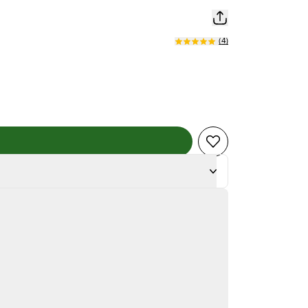
(
4
)