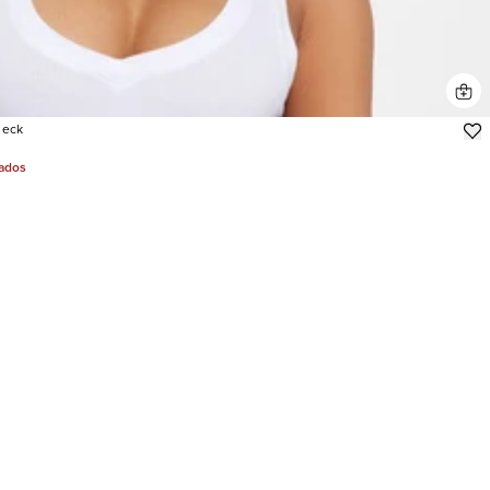
Neck
jados