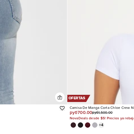
OFERTAS
Camisa De Manga Corta Chloe Crew N
руб700.00
руб1,500.00
NovaDeals desde $5! Precios ya reba
+
4