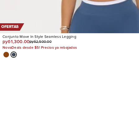
OFERTAS
Conjunto Move In Style Seamless Legging
руб1,300.00
руб2,500.00
NovaDeals desde $5! Precios ya rebajados