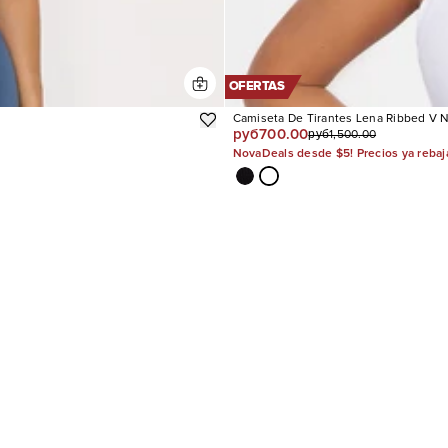
OFERTAS
Camiseta De Tirantes Lena Ribbed V 
руб700.00
руб1,500.00
NovaDeals desde $5! Precios ya reba