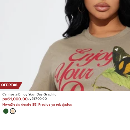
OFERTAS
Camiseta Enjoy Your Day Graphic
руб1,000.00
руб1,700.00
NovaDeals desde $5! Precios ya rebajados