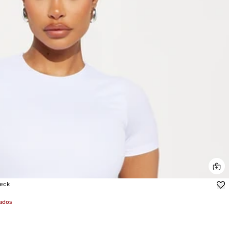
eck
jados