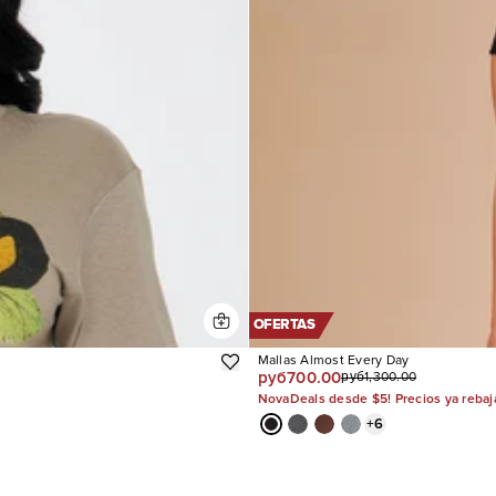
OFERTAS
Mallas Almost Every Day
руб700.00
руб1,300.00
NovaDeals desde $5! Precios ya reba
+
6