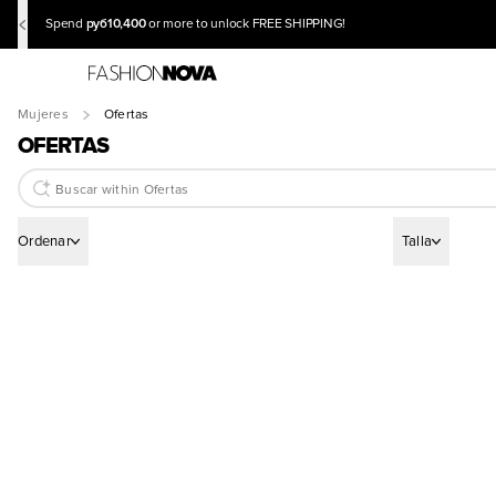
руб10,400
Spend
or more to unlock FREE SHIPPING!
Mujeres
Ofertas
OFERTAS
Ordenar
Talla