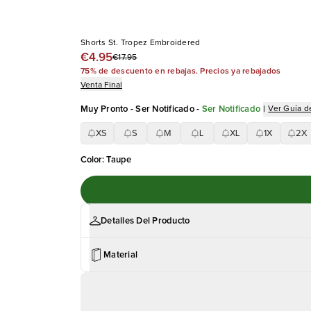
Shorts St. Tropez Embroidered
€4.95
€17.95
75% de descuento en rebajas. Precios ya rebajados
Venta Final
Muy Pronto - Ser Notificado
-
Ser Notificado
|
Ver Guía de
XS
S
M
L
XL
1X
2X
Color
:
Taupe
Detalles Del Producto
Material