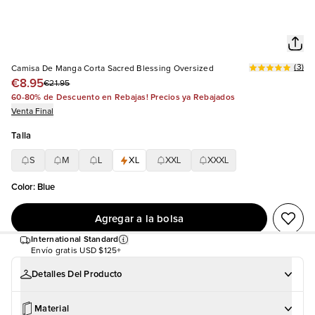
(
3
)
Camisa De Manga Corta Sacred Blessing Oversized
€8.95
€21.95
60-80% de Descuento en Rebajas! Precios ya Rebajados
Venta Final
Talla
S
M
L
XL
XXL
XXXL
Color
:
Blue
Agregar a la bolsa
International Standard
Envío gratis
USD $125+
Detalles Del Producto
Material