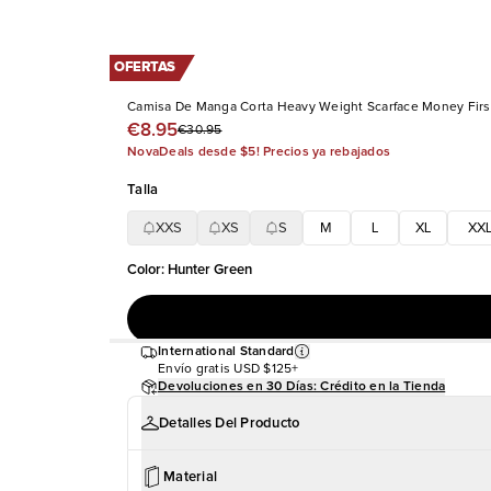
OFERTAS
Camisa De Manga Corta Heavy Weight Scarface Money Firs
€8.95
€30.95
NovaDeals desde $5! Precios ya rebajados
Talla
XXS
XS
S
M
L
XL
XX
Color
:
Hunter Green
International Standard
Envío gratis
USD $125+
Devoluciones en 30 Días: Crédito en la Tienda
Detalles Del Producto
Material