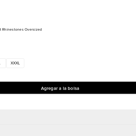
t Rhinestones Oversized
L
XXXL
Agregar a la bolsa