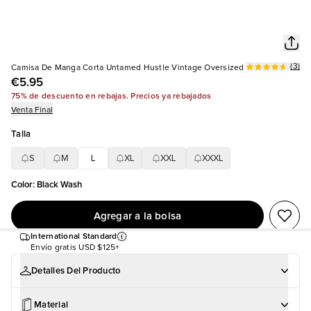
(
3
)
Camisa De Manga Corta Untamed Hustle Vintage Oversized
€5.95
75% de descuento en rebajas. Precios ya rebajados
Venta Final
Talla
S
M
L
XL
XXL
XXXL
Color
:
Black Wash
Agregar a la bolsa
International Standard
Envío gratis
USD $125+
Detalles Del Producto
Material