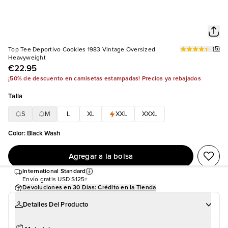
(
5
)
Top Tee Deportivo Cookies 1983 Vintage Oversized
Heavyweight
€22.95
¡50% de descuento en camisetas estampadas! Precios ya rebajados
Talla
S
M
L
XL
XXL
XXXL
Color
:
Black Wash
Agregar a la bolsa
International Standard
Envío gratis
USD $125+
Devoluciones en 30 Días: Crédito en la Tienda
Detalles Del Producto