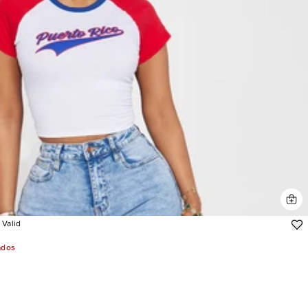
 Valid
ados