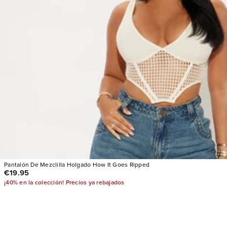
Pantalón De Mezclilla Holgado How It Goes Ripped
€19.95
¡40% en la colección! Precios ya rebajados