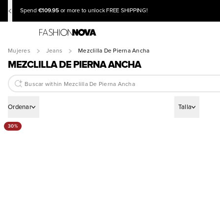
€109.95
Spend
or more to unlock FREE SHIPPING!
Mujeres
Jeans
Mezclilla De Pierna Ancha
MEZCLILLA DE PIERNA ANCHA
Ordenar
Talla
30%