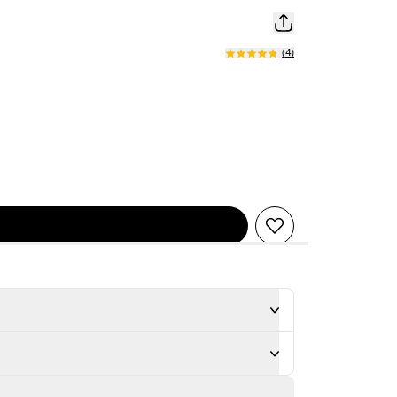
(
4
)