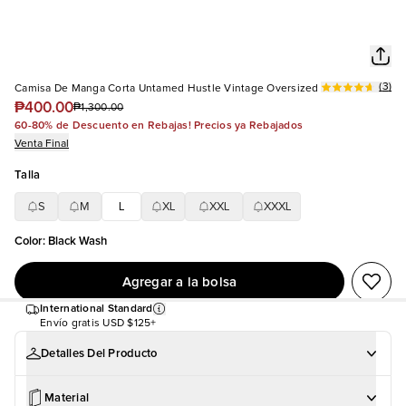
(
3
)
Camisa De Manga Corta Untamed Hustle Vintage Oversized
₱400.00
₱1,300.00
60-80% de Descuento en Rebajas! Precios ya Rebajados
Venta Final
Talla
S
M
L
XL
XXL
XXXL
Color
:
Black Wash
Agregar a la bolsa
International Standard
Envío gratis
USD $125+
Detalles Del Producto
Material