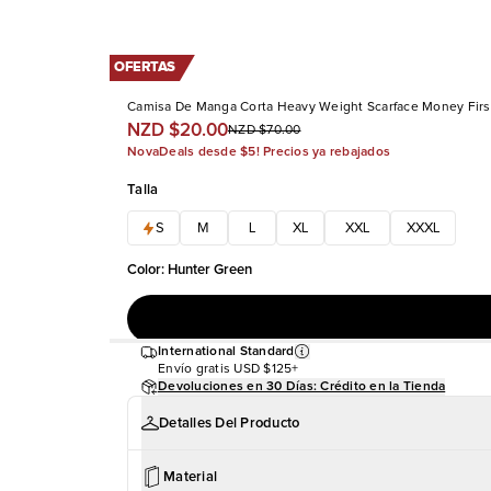
OFERTAS
Camisa De Manga Corta Heavy Weight Scarface Money Firs
NZD $20.00
NZD $70.00
NovaDeals desde $5! Precios ya rebajados
Talla
S
M
L
XL
XXL
XXXL
Color
:
Hunter Green
International Standard
Envío gratis
USD $125+
Devoluciones en 30 Días: Crédito en la Tienda
Detalles Del Producto
Material