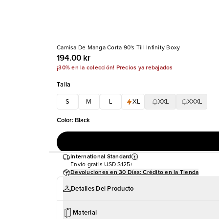
Camisa De Manga Corta 90's Till Infinity Boxy
194.00 kr
¡30% en la colección! Precios ya rebajados
Talla
S
M
L
XL
XXL
XXXL
Color
:
Black
International Standard
Envío gratis
USD $125+
Devoluciones en 30 Días: Crédito en la Tienda
Detalles Del Producto
Material