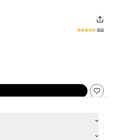
(
63
)