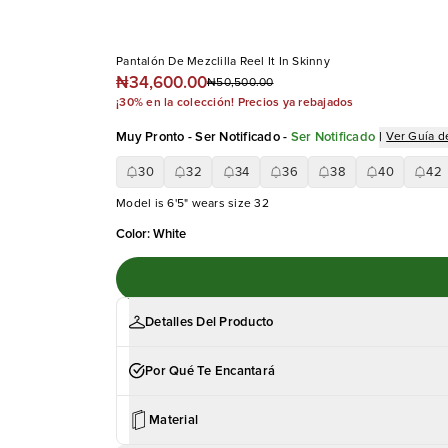
Pantalón De Mezclilla Reel It In Skinny
₦34,600.00
₦50,500.00
¡30% en la colección! Precios ya rebajados
Muy Pronto - Ser Notificado
-
Ser Notificado
|
Ver Guía de
30
32
34
36
38
40
42
Model is 6'5" wears size 32
Color
:
White
Detalles Del Producto
Por Qué Te Encantará
Material