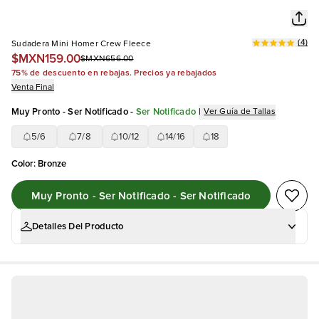
(
4
)
Sudadera Mini Homer Crew Fleece
$MXN159.00
$MXN656.00
75% de descuento en rebajas. Precios ya rebajados
Venta Final
Muy Pronto - Ser Notificado
-
Ser Notificado
|
Ver Guía de Tallas
5/6
7/8
10/12
14/16
18
Color
:
Bronze
Muy Pronto - Ser Notificado - Ser Notificado
Detalles Del Producto