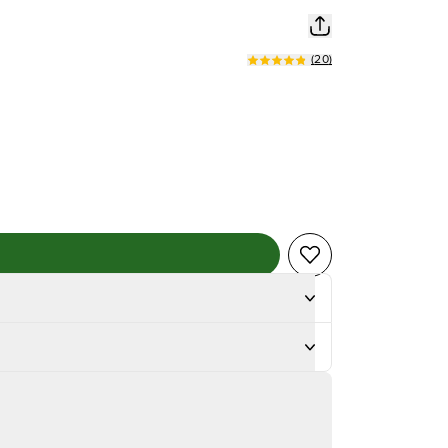
(
20
)