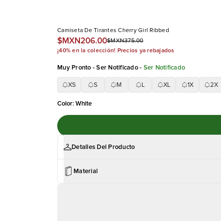
Camiseta De Tirantes Cherry Girl Ribbed
$MXN206.00
$MXN375.00
¡40% en la colección! Precios ya rebajados
Muy Pronto - Ser Notificado
-
Ser Notificado
XS
S
M
L
XL
1X
2X
Color
:
White
Detalles Del Producto
Material