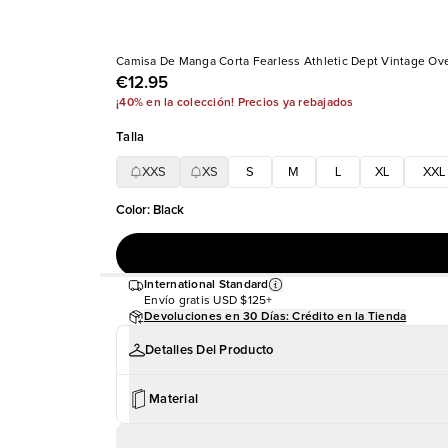
Camisa De Manga Corta Fearless Athletic Dept Vintage Ov
€12.95
¡40% en la colección! Precios ya rebajados
Talla
XXS
XS
S
M
L
XL
XXL
Color
:
Black
International Standard
Envío gratis
USD $125+
Devoluciones en 30 Días: Crédito en la Tienda
Detalles Del Producto
Material