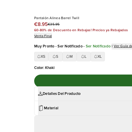
Pantalón Alinea Barrel Twill
€8.95
€35.95
60-80% de Descuento en Rebajas! Precios ya Rebajados
Venta Final
Muy Pronto - Ser Notificado
-
Ser Notificado
|
Ver Guía de
XS
S
M
L
XL
Color
:
Khaki
Detalles Del Producto
Material