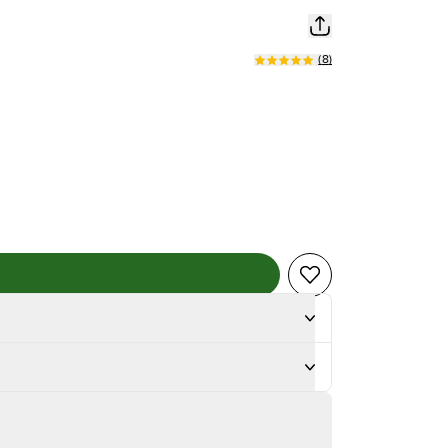
(
8
)