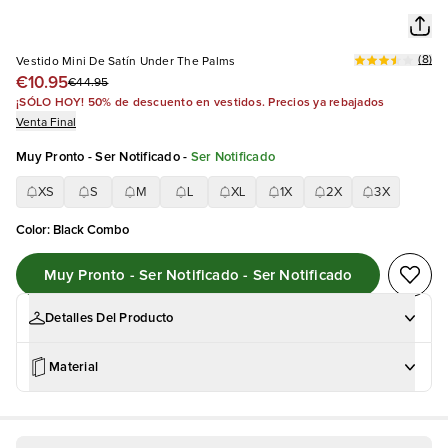
(
8
)
Vestido Mini De Satín Under The Palms
€10.95
€44.95
¡SÓLO HOY! 50% de descuento en vestidos. Precios ya rebajados
Venta Final
Muy Pronto - Ser Notificado
-
Ser Notificado
XS
S
M
L
XL
1X
2X
3X
Color
:
Black Combo
Muy Pronto - Ser Notificado - Ser Notificado
Detalles Del Producto
Material