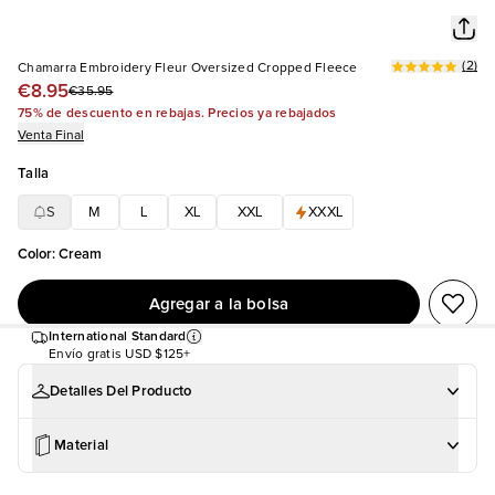
(
2
)
Chamarra Embroidery Fleur Oversized Cropped Fleece
€8.95
€35.95
75% de descuento en rebajas. Precios ya rebajados
Venta Final
Talla
S
M
L
XL
XXL
XXXL
Color
:
Cream
Agregar a la bolsa
International Standard
Envío gratis
USD $125+
Detalles Del Producto
Material