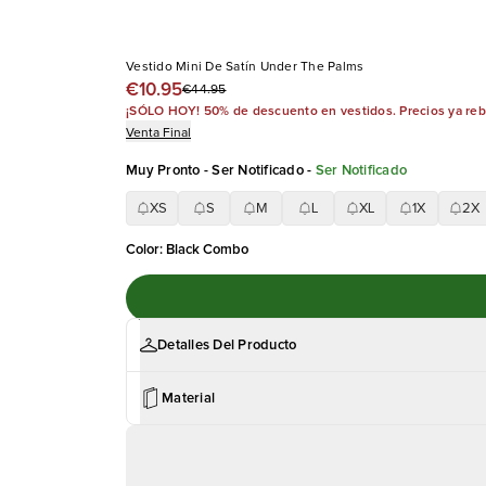
Vestido Mini De Satín Under The Palms
€10.95
€44.95
¡SÓLO HOY! 50% de descuento en vestidos. Precios ya re
Venta Final
Muy Pronto - Ser Notificado
-
Ser Notificado
XS
S
M
L
XL
1X
2X
Color
:
Black Combo
Detalles Del Producto
Material