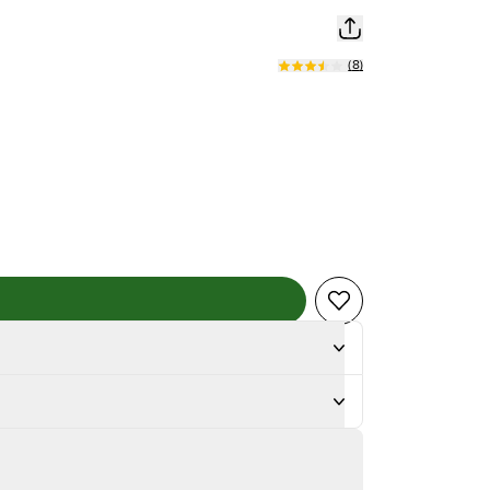
(
8
)