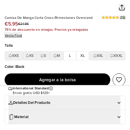
(
16
)
Camisa De Manga Corta Cross Rhinestones Oversized
€5.95
€21.95
75% de descuento en rebajas. Precios ya rebajados
Venta Final
Talla
XXS
XS
S
M
L
XL
XXL
XXXL
Color
:
Black
Agregar a la bolsa
International Standard
Envío gratis
USD $125+
Detalles Del Producto
Material