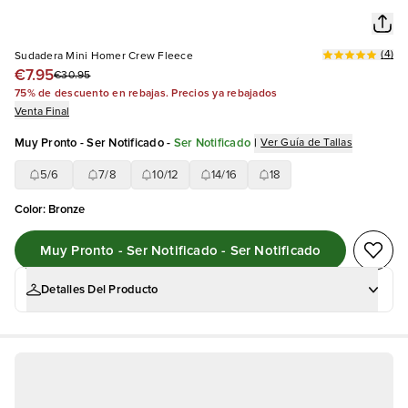
(
4
)
Sudadera Mini Homer Crew Fleece
€7.95
€30.95
75% de descuento en rebajas. Precios ya rebajados
Venta Final
Muy Pronto - Ser Notificado
-
Ser Notificado
|
Ver Guía de Tallas
5/6
7/8
10/12
14/16
18
Color
:
Bronze
Muy Pronto - Ser Notificado - Ser Notificado
Detalles Del Producto