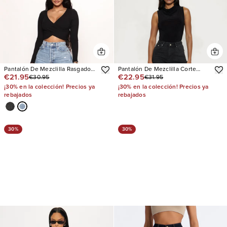
Pantalón De Mezclilla Rasgado
Pantalón De Mezclilla Corte
€21.95
€22.95
€30.95
€31.95
Pierna Recta Topanga 90's
Recto Tall Bonafide Basic
¡30% en la colección! Precios ya
¡30% en la colección! Precios ya
rebajados
rebajados
30%
30%