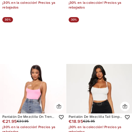
¡30% en la colección! Precios ya
¡30% en la colección! Precios ya
rebajados
rebajados
30%
30%
Pantalón De Mezclilla On Trend
Pantalón De Mezclilla Tall Simply
€21.95
€18.95
€30.95
€26.95
90's Baggy
Basic Stretch Straight
¡30% en la colección! Precios ya
¡30% en la colección! Precios ya
rebajados
rebajados