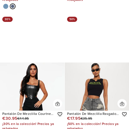
30%
50%
Pantalón De Mezclilla Courtney
Pantalón De Mezclilla Rasgado
€30.95
€17.95
€44.95
€35.95
Cargo
Pierna Recta Marcelene
¡30% en la colección! Precios ya
¡50% en la colección! Precios ya
rebajados
rebajados