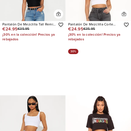
Pantalón De Mezclilla Tall Remi
Pantalón De Mezclilla Corte
€24.95
€24.95
€35.95
€35.95
Ripped Stretch Baggy
Recto The Crossover
¡30% en la colección! Precios ya
¡30% en la colección! Precios ya
rebajados
rebajados
30%