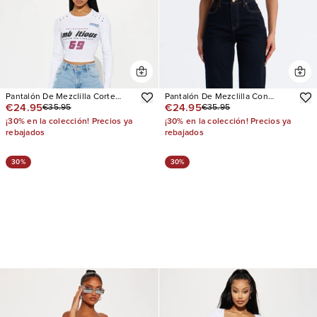
Pantalón De Mezclilla Corte
Pantalón De Mezclilla Con
€24.95
€24.95
€35.95
€35.95
Recto 90s Classic Vintage
Stretch Pierna Recta The
Favorite High Rise
¡30% en la colección! Precios ya
¡30% en la colección! Precios ya
rebajados
rebajados
30%
30%