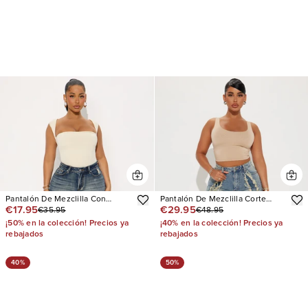
Pantalón De Mezclilla Con
Pantalón De Mezclilla Corte
€17.95
€29.95
€35.95
€48.95
Stretch Pierna Recta Secret
Recto So Electric Tinted
Revealed High Rise
¡50% en la colección! Precios ya
¡40% en la colección! Precios ya
rebajados
rebajados
40%
50%