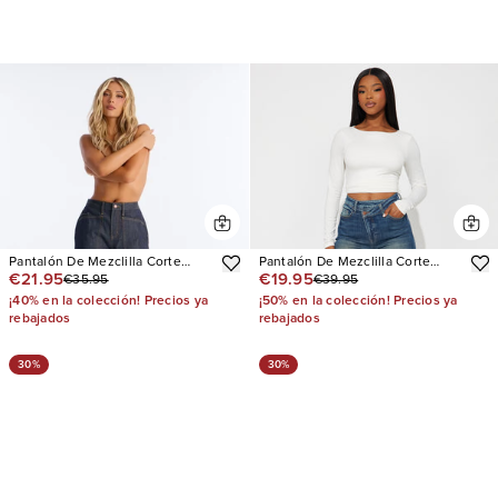
Pantalón De Mezclilla Corte
Pantalón De Mezclilla Corte
€21.95
€19.95
€35.95
€39.95
Recto Premium Selvedge
Recto Next Step Crossover
Stacked
¡40% en la colección! Precios ya
¡50% en la colección! Precios ya
rebajados
rebajados
30%
30%