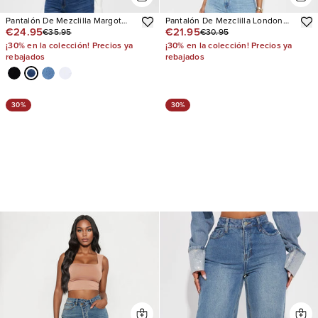
Pantalón De Mezclilla Margot
Pantalón De Mezclilla London
€24.95
€21.95
€35.95
€30.95
Stretch Trouser
High Rise Straight Leg
¡30% en la colección! Precios ya
¡30% en la colección! Precios ya
rebajados
rebajados
30%
30%