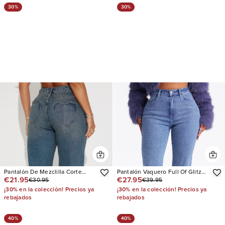
30%
30%
Pantalón De Mezclilla Corte
Pantalón Vaquero Full Of Glitz
€21.95
€27.95
€30.95
€39.95
Recto Match Made In Heaven
Embellished
¡30% en la colección! Precios ya
¡30% en la colección! Precios ya
rebajados
rebajados
40%
40%