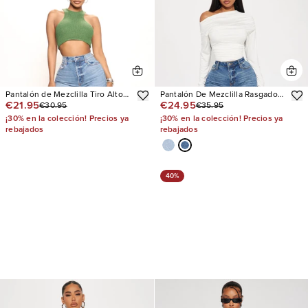
Pantalón de Mezclilla Tiro Alto
Pantalón De Mezclilla Rasgado
€21.95
€24.95
€30.95
€35.95
Pierna Recta Long Lost 90's
Pierna Recta Posted Stretch
¡30% en la colección! Precios ya
¡30% en la colección! Precios ya
rebajados
rebajados
40%