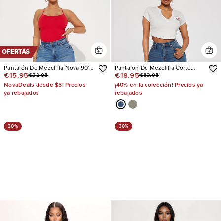
OFERTAS
Pantalón De Mezclilla Nova 90's
Pantalón De Mezclilla Corte
€15.95
€18.95
€22.95
€30.95
Baby Basic Stretch Wide Leg
Recto Left Him Speechless
NovaDeals desde $5! Precios
¡40% en la colección! Precios ya
ya rebajados
rebajados
30%
30%