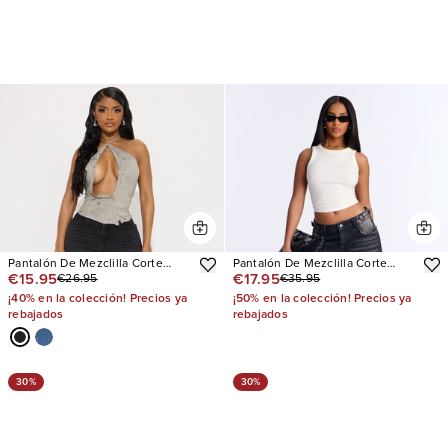
Pantalón De Mezclilla Corte
Pantalón De Mezclilla Corte
€15.95
€17.95
€26.95
€35.95
Recto Tall Nova 90s
Recto Midnight Muse Tinted
¡40% en la colección! Precios ya
¡50% en la colección! Precios ya
rebajados
rebajados
30%
30%