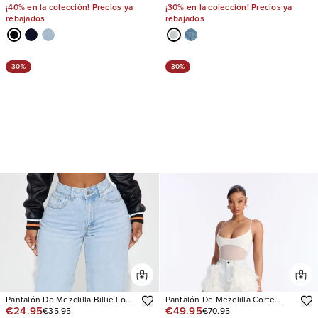
Stretch Embellished
¡40% en la colección! Precios ya
¡30% en la colección! Precios ya
rebajados
rebajados
30%
30%
Pantalón De Mezclilla Billie Low
Pantalón De Mezclilla Corte
€24.95
€49.95
€35.95
€70.95
Slung Straight Leg Non Stretch
Recto Flock Together