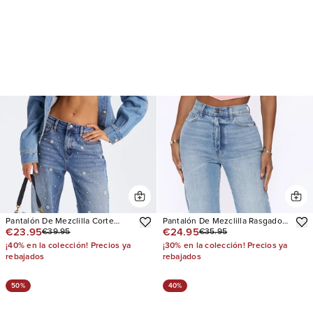
Pantalón De Mezclilla Corte
Pantalón De Mezclilla Rasgado
€23.95
€24.95
€39.95
€35.95
Recto Oh So Pearly Embellished
Pierna Recta As You Please
¡40% en la colección! Precios ya
¡30% en la colección! Precios ya
rebajados
rebajados
50%
40%