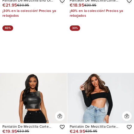
Pantalón De Mezclilla End Of
Pantalón De Mezclilla Corte
€21.95
€18.95
€30.95
€30.95
Day Cargo
Recto Topanga 90's
¡30% en la colección! Precios ya
¡40% en la colección! Precios ya
rebajados
rebajados
40%
30%
Pantalón De Mezclilla Corte
Pantalón De Mezclilla Corte
€19.95
€24.95
€33.95
€35.95
Recto You Belong With Me
Recto Tall Crossover