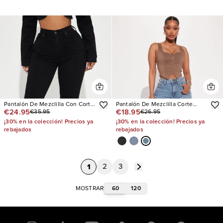
Pantalón De Mezclilla Con Corte
Pantalón De Mezclilla Corte
€24.95
€18.95
€35.95
€26.95
Bota Fawcett
Recto Nova 90s
¡30% en la colección! Precios ya
¡30% en la colección! Precios ya
rebajados
rebajados
1
2
3
60
120
MOSTRAR