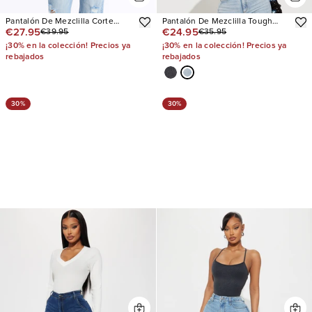
Pantalón De Mezclilla Corte
Pantalón De Mezclilla Tough
€27.95
€24.95
€39.95
€35.95
Recto Tall Iconic Crossover
Love Stretch Straight Leg
¡30% en la colección! Precios ya
¡30% en la colección! Precios ya
rebajados
rebajados
30%
30%