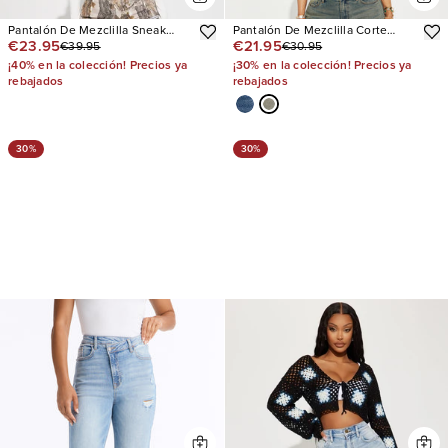
Pantalón De Mezclilla Sneak
Pantalón De Mezclilla Corte
€23.95
€21.95
€39.95
€30.95
Attack Non Stretch Camo Cargo
Recto Left Him Speechless
¡40% en la colección! Precios ya
¡30% en la colección! Precios ya
rebajados
rebajados
30%
30%