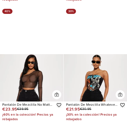
40%
30%
Pantalón De Mezclilla No Matter
Pantalón De Mezclilla Whatever
€23.95
€21.95
€39.95
€30.95
What Stretch Straight Leg Cargo
You Say Ripped Wide Leg
¡40% en la colección! Precios ya
¡30% en la colección! Precios ya
rebajados
rebajados