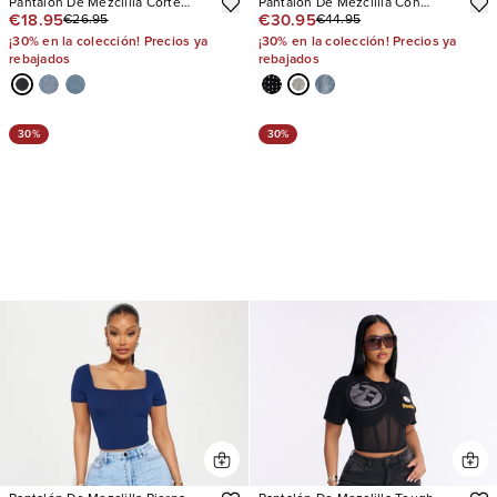
Pantalón De Mezclilla Corte
Pantalón De Mezclilla Con
€18.95
€30.95
€26.95
€44.95
Recto Nova 90s
Stretch Pierna Recta Chasing A
Dream Embellished
¡30% en la colección! Precios ya
¡30% en la colección! Precios ya
rebajados
rebajados
30%
30%