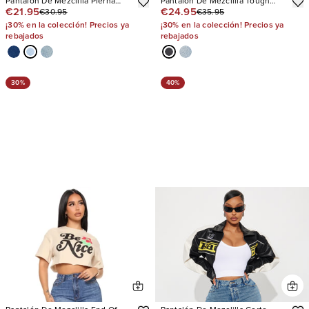
Pantalón De Mezclilla Pierna
Pantalón De Mezclilla Tough
€21.95
€24.95
€30.95
€35.95
Ancha Make My Day
Love Stretch Straight Leg
¡30% en la colección! Precios ya
¡30% en la colección! Precios ya
rebajados
rebajados
30%
40%