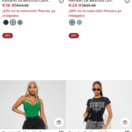
Pantalón De Mezclilla Corte
Pantalón De Mezclilla Con
€18.95
€24.95
€26.95
€35.95
Recto Nova 90s
Stretch Pierna Recta Be
Authentic Slouchy
¡30% en la colección! Precios ya
¡30% en la colección! Precios ya
rebajados
rebajados
30%
30%