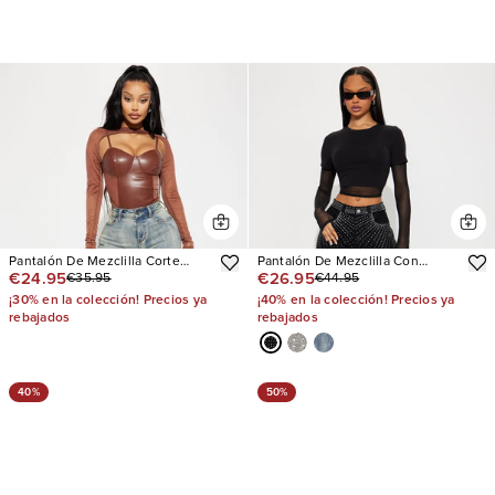
Pantalón De Mezclilla Corte
Pantalón De Mezclilla Con
€24.95
€26.95
€35.95
€44.95
Recto Set The Scene Stretch
Stretch Pierna Recta Chasing A
Stacked
Dream Embellished
¡30% en la colección! Precios ya
¡40% en la colección! Precios ya
rebajados
rebajados
40%
50%