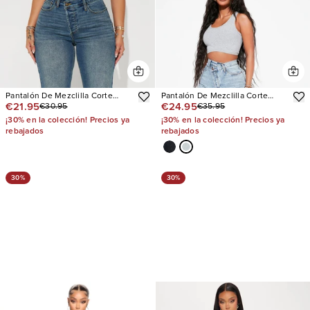
Pantalón De Mezclilla Corte
Pantalón De Mezclilla Corte
€21.95
€24.95
€30.95
€35.95
Recto In Sync Stretch Crossover
Recto Crossover
¡30% en la colección! Precios ya
¡30% en la colección! Precios ya
rebajados
rebajados
30%
30%