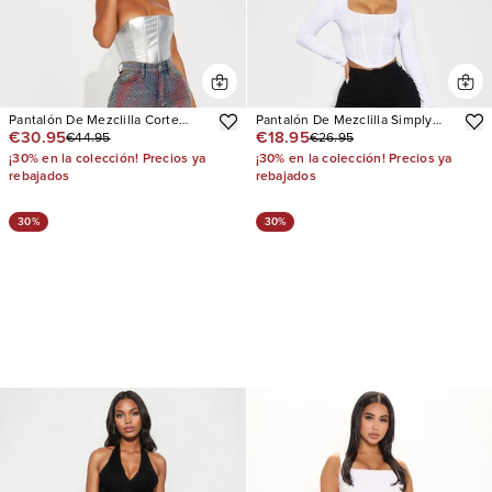
Pantalón De Mezclilla Corte
Pantalón De Mezclilla Simply
€30.95
€18.95
€44.95
€26.95
Recto Daydreaming Embellished
Basic Stretch Straight
¡30% en la colección! Precios ya
¡30% en la colección! Precios ya
rebajados
rebajados
30%
30%