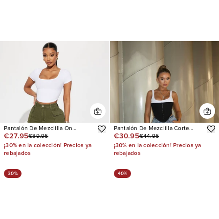
Pantalón De Mezclilla On
Pantalón De Mezclilla Corte
€27.95
€30.95
€39.95
€44.95
Command Stretch Straight Leg
Recto Zahra Stretch
Cargo
Embellished
¡30% en la colección! Precios ya
¡30% en la colección! Precios ya
rebajados
rebajados
30%
40%