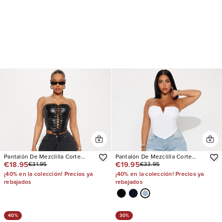
Pantalón De Mezclilla Corte
Pantalón De Mezclilla Corte
€18.95
€19.95
€31.95
€33.95
Recto Bonafide Basic
Recto You Belong With Me
Stretch Embellished
¡40% en la colección! Precios ya
¡40% en la colección! Precios ya
rebajados
rebajados
40%
30%