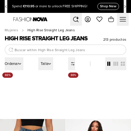
€110.95
Shop New
Spend
or more to unlock FREE SHIPPING!
Mujeres
High Rise Straight Leg Jeans
HIGH RISE STRAIGHT LEG JEANS
213 productos
Ordenar
Talla
30%
30%