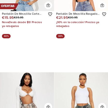
OFERTAS
Pantalón De Mezclilla Corte
Pantalón De Mezclilla Rasgado
€15.95
€21.95
€35.95
€30.95
Recto Criss Crossed
Pierna Recta Cut Above The
Rest
NovaDeals desde $5! Precios
¡30% en la colección! Precios ya
ya rebajados
rebajados
40%
30%