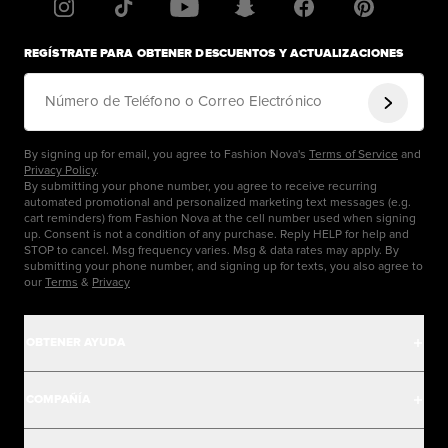
REGÍSTRATE PARA OBTENER DESCUENTOS Y ACTUALIZACIONES
Número de Teléfono o Correo Electrónico
By signing up for email, you agree to Fashion Nova's
Terms of Service
and
Privacy Policy
.
By submitting your phone number, you agree to receive recurring
automated promotional and personalized marketing text messages (e.g.
cart reminders) from Fashion Nova at the cell number used when signing
up. Consent is not a condition of any purchase. Reply HELP for help and
STOP to cancel. Msg frequency varies. Msg & data rates may apply. By
submitting your phone number, and signing up for texts, you also agree to
our
Terms
&
Privacy
OBTENER AYUDA
Centro de Ayuda
COMPAÑÍA
Seguimiento de Pedidos