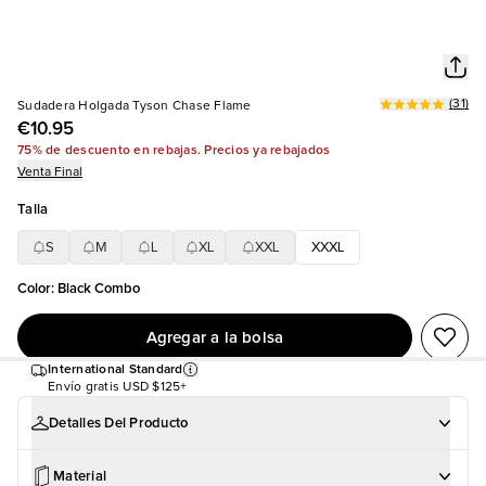
(
31
)
Sudadera Holgada Tyson Chase Flame
€10.95
75% de descuento en rebajas. Precios ya rebajados
Venta Final
Talla
S
M
L
XL
XXL
XXXL
Color
:
Black Combo
Agregar a la bolsa
International Standard
Envío gratis
USD $125+
Detalles Del Producto
Material