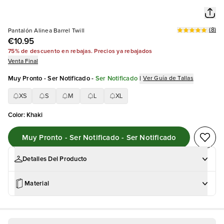
(
8
)
Pantalón Alinea Barrel Twill
€10.95
75% de descuento en rebajas. Precios ya rebajados
Venta Final
Muy Pronto - Ser Notificado
-
Ser Notificado
|
Ver Guía de Tallas
XS
S
M
L
XL
Color
:
Khaki
Muy Pronto - Ser Notificado - Ser Notificado
Detalles Del Producto
Material