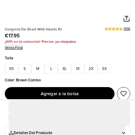
(
36
)
Conjunto De Short Wild Hearts PJ
€17.95
¡40% en la colección! Precios ya rebajados
Venta Final
Talla
XS
S
M
L
XL
1X
2X
3X
Color
:
Brown Combo
Agregar a la bolsa
Detalles Del Producto