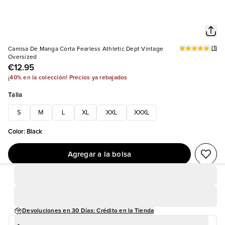
(
1
)
Camisa De Manga Corta Fearless Athletic Dept Vintage
Oversized
€12.95
¡40% en la colección! Precios ya rebajados
Talla
S
M
L
XL
XXL
XXXL
Color
:
Black
Agregar a la bolsa
Devoluciones en 30 Días: Crédito en la Tienda