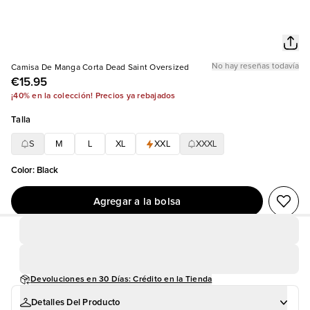
No hay reseñas todavía
Camisa De Manga Corta Dead Saint Oversized
€15.95
¡40% en la colección! Precios ya rebajados
Talla
S
M
L
XL
XXL
XXXL
Color
:
Black
Agregar a la bolsa
Devoluciones en 30 Días: Crédito en la Tienda
Detalles Del Producto