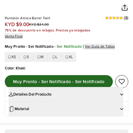
(
8
)
Pantalón Alinea Barrel Twill
KYD $9.00
KYD $34.00
75% de descuento en rebajas. Precios ya rebajados
Venta Final
Muy Pronto - Ser Notificado
-
Ser Notificado
|
Ver Guía de Tallas
XS
S
M
L
XL
Color
:
Khaki
Muy Pronto - Ser Notificado - Ser Notificado
Detalles Del Producto
Material