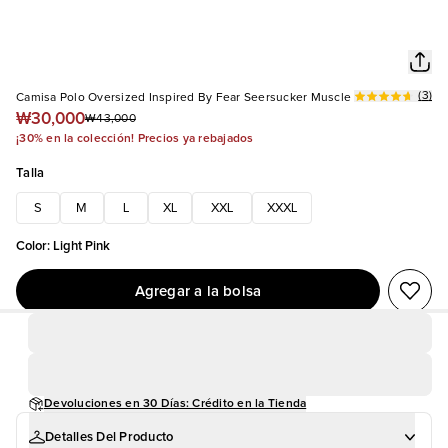
(
3
)
Camisa Polo Oversized Inspired By Fear Seersucker Muscle
₩30,000
₩43,000
¡30% en la colección! Precios ya rebajados
Talla
S
M
L
XL
XXL
XXXL
Color
:
Light Pink
Agregar a la bolsa
Devoluciones en 30 Días: Crédito en la Tienda
Detalles Del Producto