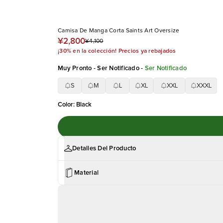
Camisa De Manga Corta Saints Art Oversize
¥2,800
¥4,100
¡30% en la colección! Precios ya rebajados
Muy Pronto - Ser Notificado
-
Ser Notificado
S
M
L
XL
XXL
XXXL
Color
:
Black
Detalles Del Producto
Material