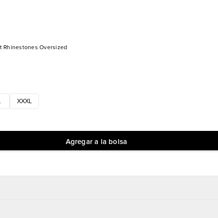
t Rhinestones Oversized
L
XXXL
Agregar a la bolsa