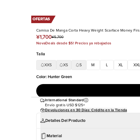
OFERTAS
Camisa De Manga Corta Heavy Weight Scarface Money Firs
¥1,700
¥5,700
NovaDeals desde $5! Precios ya rebajados
Talla
XXS
XS
S
M
L
XL
XX
Color
:
Hunter Green
International Standard
Envío gratis
USD $125+
Devoluciones en 30 Días: Crédito en la Tienda
Detalles Del Producto
Material